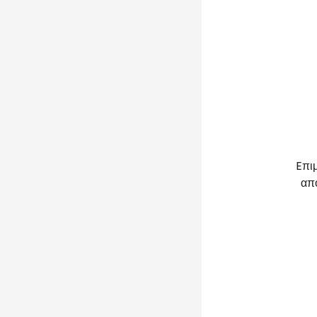
Eπι
απ