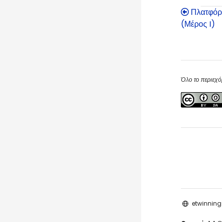
Πλατφόρ
(Μέρος I)
Blocks
Blocks
Όλο το περιεχό
etwinning