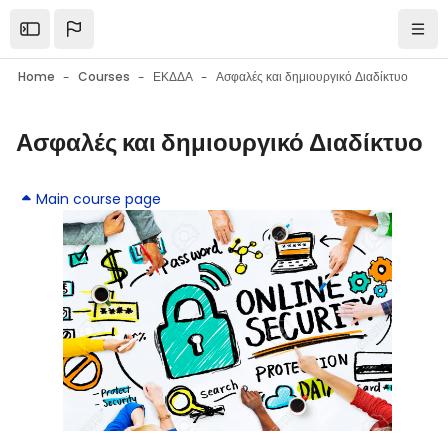
Skip to main content
Open the sidebar
Navi
Home
Courses
ΕΚΔΔΑ
Ασφαλές και δημιουργικό Διαδίκτυο
Ασφαλές και δημιουργικό Διαδίκτυο
Blocks
Blocks
Main course page