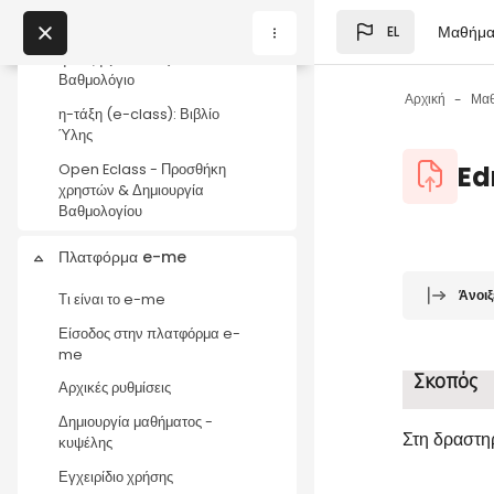
Δημιουργία άσκησης και
Μετάβαση στο κεντρικό
εισαγωγή ερωτήσεων
Μαθήμα
EL
Μπλοκ
My Courses
η-τάξη (e-class):
Βαθμολόγιο
Αρχική
Μα
η-τάξη (e-class): Βιβλίο
Μπλοκ
Ύλης
Μπλοκ
Ed
Open Eclass - Προσθήκη
χρηστών & Δημιουργία
Βαθμολογίου
Πλατφόρμα e-me
Σύμπτυξη
Μπλοκ
Απαιτήσεις
Άνοιξ
Τι είναι το e-me
Είσοδος στην πλατφόρμα e-
me
Σκοπός
Αρχικές ρυθμίσεις
Δημιουργία μαθήματος -
Στη δραστηρ
κυψέλης
Εγχειρίδιο χρήσης