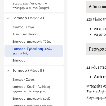
Συχνές ερωτήσεις για την
Διδακτικ
πλατφόρμα e-me (copy)
Edmodo (Μέρος Α)
Στο τέλος τ
Σύμπτυξη
Σκοπός - Στόχοι
να προ
να απο
Τι είναι το Edmodo;
Edmodo: Δημιουργία Τάξης
Περιγρα
Edmodo: Πρόσκληση μελών
για την Τάξη
Edmodo
Σε κάθε πε
Edmodo (Μέρος Β)
Σύμπτυξη
Από τη
Σκοπός - Στόχοι
Μπορείτε ν
Edmodo: Κουίζ - Ανάθεση
Στείλτε δη
εργασιών - Ψηφοφορίες
Συγκεκριμέν
Edmodo: Δημιουργία κουίζ
Edmodo: Ανάθεση εργασίας