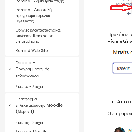
Remind - Δημιουργία τάξης
Remind - Αποστολή
προγραμματισμένου
μηνύματος
Οδηγίες εγκατάστασης και
Προκύπτει π
σύνδεσης Remind σε
Είναι πλέον
smartphone
Remind Web Site
Doodle –
Προγραμματισμός
Σύμπτυξη
εκδηλώσεων
Σκοπός - Στόχοι
Πλατφόρμα
Από τη
τηλεκπαίδευσης Moodle
Σύμπτυξη
(Μέρος I)
Ο επιμορφω
Σκοπός - Στόχοι
Τι είναι το Moodle;