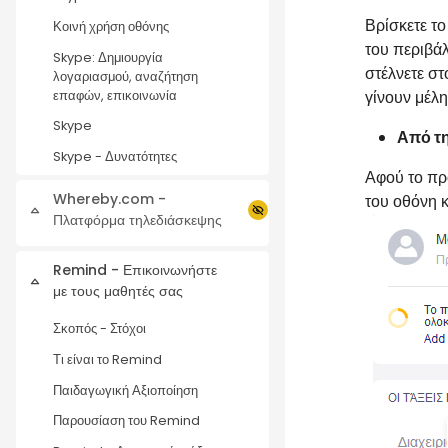
Βρίσκετε τ
Κοινή χρήση οθόνης
του περιβά
Skype: Δημιουργία
στέλνετε στ
λογαριασμού, αναζήτηση
γίνουν μέλη
επαφών, επικοινωνία
Skype
Από τη
Skype - Δυνατότητες
Αφού το πρ
Whereby.com -
του οθόνη κ
Σύμπτυξη
Πλατφόρμα τηλεδιάσκεψης
Remind - Επικοινωνήστε
Σύμπτυξη
με τους μαθητές σας
Σκοπός - Στόχοι
Τι είναι το Remind
Παιδαγωγική Αξιοποίηση
Παρουσίαση του Remind