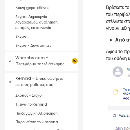
Βρίσκετε τ
Κοινή χρήση οθόνης
του περιβά
Skype: Δημιουργία
στέλνετε στ
λογαριασμού, αναζήτηση
γίνουν μέλη
επαφών, επικοινωνία
Skype
Από τη
Skype - Δυνατότητες
Αφού το πρ
Whereby.com -
του οθόνη κ
Collapse
Πλατφόρμα τηλεδιάσκεψης
Remind - Επικοινωνήστε
Collapse
με τους μαθητές σας
Σκοπός - Στόχοι
Τι είναι το Remind
Παιδαγωγική Αξιοποίηση
Παρουσίαση του Remind