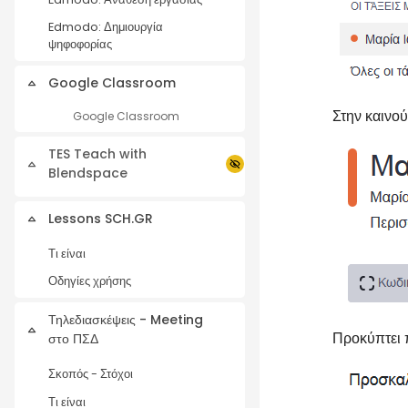
Edmodo: Δημιουργία
ψηφοφορίας
Google Classroom
Collapse
Στην καινο
Google Classroom
TES Teach with
Collapse
Blendspace
Lessons SCH.GR
Collapse
Τι είναι
Οδηγίες χρήσης
Τηλεδιασκέψεις - Meeting
Collapse
Προκύπτει 
στο ΠΣΔ
Σκοπός - Στόχοι
Τι είναι