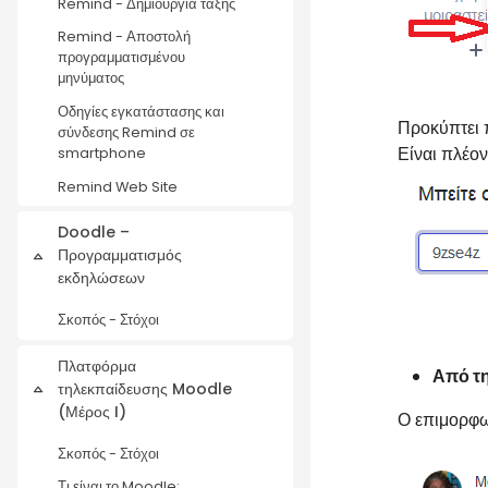
Remind - Δημιουργία τάξης
Remind - Αποστολή
προγραμματισμένου
μηνύματος
Οδηγίες εγκατάστασης και
Προκύπτει π
σύνδεσης Remind σε
Είναι πλέον
smartphone
Remind Web Site
Doodle –
Προγραμματισμός
Collapse
εκδηλώσεων
Σκοπός - Στόχοι
Πλατφόρμα
Από τη
τηλεκπαίδευσης Moodle
Collapse
(Μέρος I)
Ο επιμορφω
Σκοπός - Στόχοι
Τι είναι το Moodle;