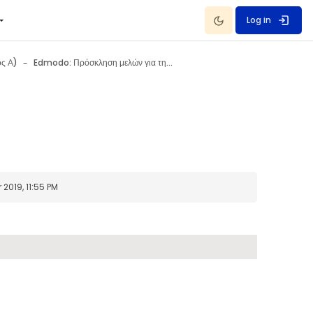
Dark Mode
Log in
ς Α)
Edmodo: Πρόσκληση μελών για την Τάξη
019, 11:55 PM