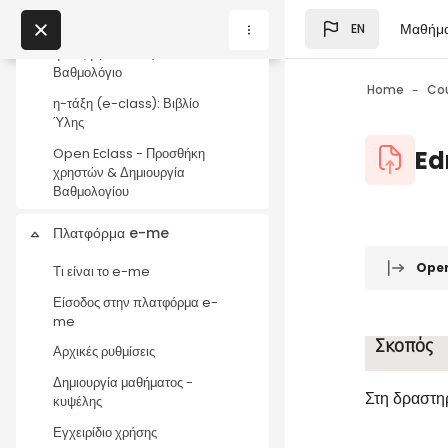
Δημιουργία άσκησης και
Skip to main content
εισαγωγή ερωτήσεων
Μαθήμ
EN
Blocks
My Courses
η-τάξη (e-class):
Βαθμολόγιο
Home
Co
η-τάξη (e-class): Βιβλίο
Blocks
Ύλης
Blocks
Ed
Open Eclass - Προσθήκη
χρηστών & Δημιουργία
Βαθμολογίου
Πλατφόρμα e-me
Collapse
Blocks
Completio
Ope
Τι είναι το e-me
Είσοδος στην πλατφόρμα e-
me
Σκοπός
Αρχικές ρυθμίσεις
Δημιουργία μαθήματος -
Στη δραστηρ
κυψέλης
Εγχειρίδιο χρήσης