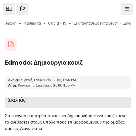
Μετάβαση στο κεντρικό περιεχόμενο
Open the sidebar
Πλοή
Αρχική
Μαθήματα
Covid - 19
Εξ αποστάσεως εκπαίδευση - Εργαλεία επικοινωνίας - Εργαλεία συνεργασίας - Συμβουλές
Μπλοκ
Edmodo: Δημιουργία κουίζ
Μπλοκ
Απαιτήσεις ολοκλήρωσης
Άνοιξε:
Κυριακή, 1 Δεκεμβρίου 2019, 11:55 PM
Λήξη:
Κυριακή, 15 Δεκεμβρίου 2019, 11:55 PM
Σκοπός
Στην εργασία αυτή θα πρέπει να δημιουργήσετε ένα κουίζ και να
το ανεθέσετε στους υπόλοιπους επιμορφούμενους της ομάδας
σας ως Διαγώνισμα