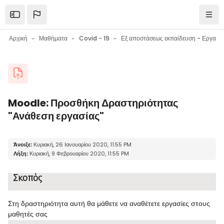
Μετάβαση στο κεντρικό περιεχόμενο
Open the sidebar
Πλοή
Αρχική
Μαθήματα
Covid - 19
Εξ αποστάσεως εκπαίδευση - Εργαλεία επικοινωνίας - Εργαλεία συνεργασίας - Συμβουλές
Μπλοκ
Moodle: Προσθήκη Δραστηριότητας
"Ανάθεση εργασίας"
Μπλοκ
Απαιτήσεις ολοκλήρωσης
Άνοιξε:
Κυριακή, 26 Ιανουαρίου 2020, 11:55 PM
Λήξη:
Κυριακή, 9 Φεβρουαρίου 2020, 11:55 PM
Σκοπός
Στη δραστηριότητα αυτή θα μάθετε να αναθέτετε εργασίες στους
μαθητές σας