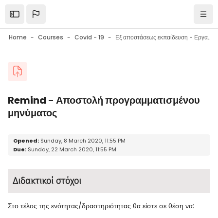
Skip to main content
Open the sidebar
Navi
Home
Courses
Covid - 19
Εξ αποστάσεως εκπαίδευση - Εργαλεία επικοινωνίας - Εργαλεία συνεργασίας - Συμβουλές
Blocks
Remind - Αποστολή προγραμματισμένου
μηνύματος
Blocks
Completion requirements
Opened:
Sunday, 8 March 2020, 11:55 PM
Due:
Sunday, 22 March 2020, 11:55 PM
Διδακτικοί στόχοι
Στο τέλος της ενότητας/δραστηριότητας θα είστε σε θέση να: