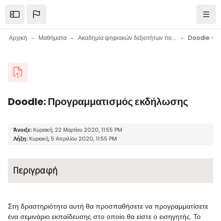
Μετάβαση στο κεντρικό περιεχόμενο
Open the sidebar
Πλοή
Αρχική
Μαθήματα
Ακαδημία ψηφιακών δεξιοτήτων πολιτών
Μπλοκ
Doodle: Προγραμματισμός εκδήλωσης
Μπλοκ
Απαιτήσεις ολοκλήρωσης
Άνοιξε:
Κυριακή, 22 Μαρτίου 2020, 11:55 PM
Λήξη:
Κυριακή, 5 Απριλίου 2020, 11:55 PM
Περιγραφή
Στη δραστηριότητα αυτή θα προσπαθήσετε να προγραμματίσετε
ένα σεμινάριο εκπαίδευσης στο οποίο θα είστε ο εισηγητής. Το