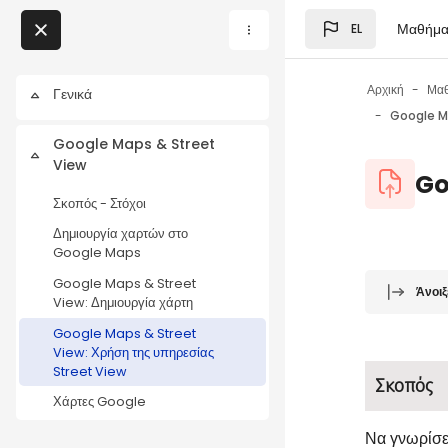
Μετάβαση στο κεντρικό
Μαθήμα
EL
Μπλοκ
My Courses
Αρχική
Μα
Γενικά
Σύμπτυξη
Μπλοκ
Google Maps & Street
Σύμπτυξη
View
Μπλοκ
Go
Σκοπός - Στόχοι
Δημιουργία χαρτών στο
Google Maps
Μπλοκ
Απαιτήσεις
Google Maps & Street
Άνοιξ
View: Δημιουργία χάρτη
Google Maps & Street
View: Χρήση της υπηρεσίας
Street View
Σκοπός
Χάρτες Google
Να γνωρίσετ