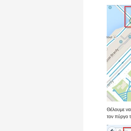
Θέλουμε να
τον πύργο τ