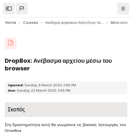
Skip to main content
Open the sidebar
Navi
Home
Courses
Ακαδημία ψηφιακών δεξιοτήτων πολιτών
Blocks
DropBox: Ανέβασμα αρχείου μέσω του
browser
Blocks
Completion requirements
Opened:
Sunday, 8 March 2020, 11:55 PM
Due:
Sunday, 22 March 2020, 11:55 PM
Σκοπός
Στη δραστηριότητα αυτή θα γνωρίσετε τις βασικές λειτουργίες του
DropBox