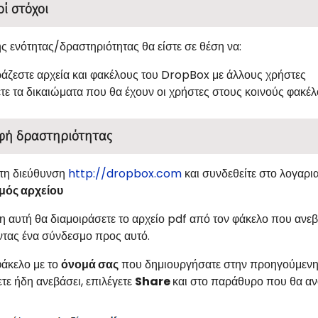
οί στόχοι
ης ενότητας/δραστηριότητας θα είστε σε θέση να:
ράζεστε αρχεία και φακέλους του
DropBox
με άλλους χρήστες
ετε τα δικαιώματα που θα έχουν οι χρήστες στους κοινούς φακέ
φή δραστηριότητας
στη διεύθυνση
ht
t
p
://
dropbox
.
com
και συνδεθείτε στο λογαρι
μός αρχείου
η αυτή θα διαμοιράσετε το αρχείο
pdf
από τον φάκελο
που ανεβ
τας ένα σύνδεσμο προς αυτό.
φάκελο με το
όνομά
σας
που δημιουργήσατε στην προηγούμενη δ
τε ήδη ανεβάσει, επιλέγετε
Share
και στο παράθυρο που θα αν