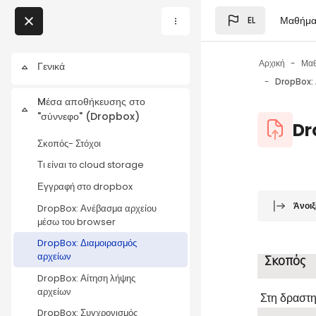
Μετάβαση στο κεντρικό
Μαθήμα
EL
Μπλοκ
My Courses
Αρχική
Μα
Γενικά
Σύμπτυξη
DropBox: 
Μπλοκ
Mέσα αποθήκευσης στο
Σύμπτυξη
"σύννεφο" (Dropbox)
Μπλοκ
Dr
Σκοπός- Στόχοι
Τι είναι το cloud storage
Εγγραφή στο dropbox
Μπλοκ
Απαιτήσεις
Άνοιξ
DropBox: Ανέβασμα αρχείου
μέσω του browser
DropBox: Διαμοιρασμός
αρχείων
Σκοπός
DropBox: Αίτηση λήψης
αρχείων
Στη δραστη
DropBox: Συγχρονισμός