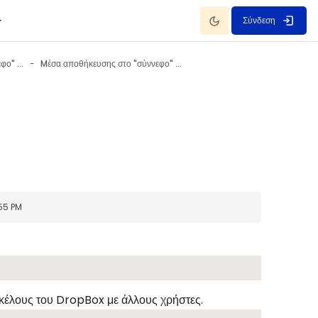
Dark Mode
Σύνδεση
Mέσα αποθήκευσης στο "σύννεφο" (Dropbox)
Mέσα αποθήκευσης στο "σύννεφο" (Dropbox)
:55 PM
ακέλους του
DropBox
με άλλους χρήστες.