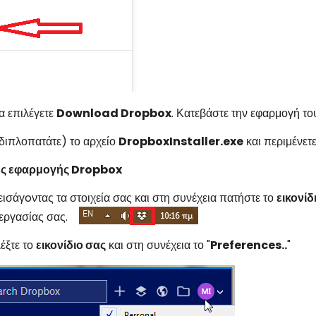
α επιλέγετε
Download Dropbox
. Κατεβάστε την εφαρμογή τ
(διπλοπατάτε) το αρχείο
DropboxInstaller
.
exe
και περιμένετ
ης εφαρμογής
Dropbox
εισάγoντας τα στοιχεία σας και στη συνέχεια πατήστε το
εικονί
 εργασίας σας.
έξτε το
εικονίδιο
σας
και στη συνέχεια το "
Preferences..
"