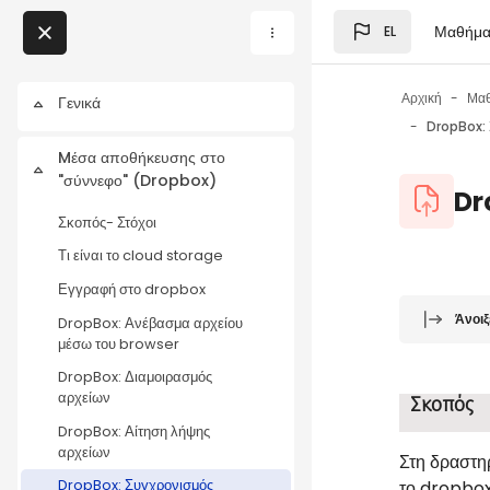
Μετάβαση στο κεντρικό
Μαθήμα
EL
Μπλοκ
My Courses
Αρχική
Μα
Γενικά
Σύμπτυξη
DropBox: 
Μπλοκ
Mέσα αποθήκευσης στο
Σύμπτυξη
"σύννεφο" (Dropbox)
Μπλοκ
Dr
Σκοπός- Στόχοι
Τι είναι το cloud storage
Εγγραφή στο dropbox
Μπλοκ
Απαιτήσεις
Άνοιξ
DropBox: Ανέβασμα αρχείου
μέσω του browser
DropBox: Διαμοιρασμός
αρχείων
Σκοπός
DropBox: Αίτηση λήψης
αρχείων
Στη δραστη
το
dropbo
DropBox: Συγχρονισμός