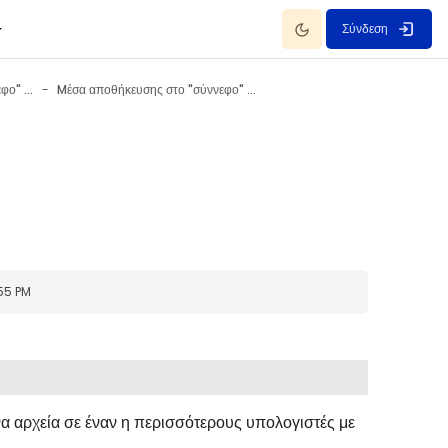
Dark Mode
Σύνδεση
Mέσα αποθήκευσης στο "σύννεφο" (Dropbox)
Mέσα αποθήκευσης στο "σύννεφο" (Dropbox)
:55 PM
α αρχεία σε έναν η περισσότερους υπολογιστές με