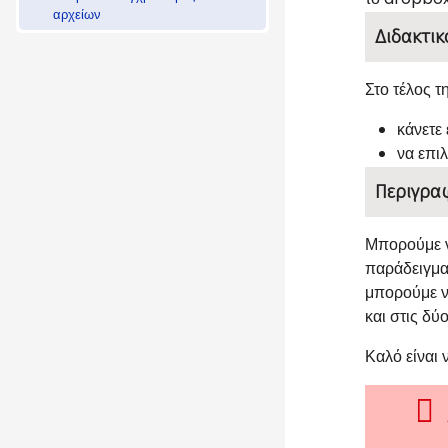
αρχείων
Διδακτικ
Στο τέλος τ
κάνετε
να επι
Περιγρα
Μπορούμε 
παράδειγμα
μπορούμε ν
και στις δύ
Καλό είναι