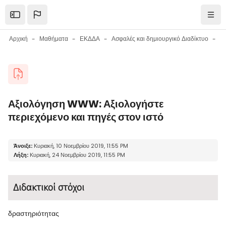
Μετάβαση στο κεντρικό περιεχόμενο
Open the sidebar
Πλοή
Αρχική
Μαθήματα
ΕΚΔΔΑ
Ασφαλές και δημιουργικό Διαδίκτυο
Μπλοκ
Αξιολόγηση WWW: Αξιολογήστε
περιεχόμενο και πηγές στον ιστό
Μπλοκ
Απαιτήσεις ολοκλήρωσης
Άνοιξε:
Κυριακή, 10 Νοεμβρίου 2019, 11:55 PM
Λήξη:
Κυριακή, 24 Νοεμβρίου 2019, 11:55 PM
Διδακτικοί στόχοι
δραστηριότητας