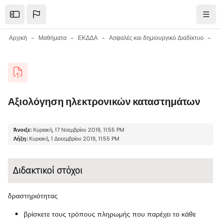
Μετάβαση στο κεντρικό περιεχόμενο
Open the sidebar
Πλοή
Αρχική
Μαθήματα
ΕΚΔΔΑ
Ασφαλές και δημιουργικό Διαδίκτυο
Μπλοκ
Αξιολόγηση ηλεκτρονικών καταστημάτων
Μπλοκ
Απαιτήσεις ολοκλήρωσης
Άνοιξε:
Κυριακή, 17 Νοεμβρίου 2019, 11:55 PM
Λήξη:
Κυριακή, 1 Δεκεμβρίου 2019, 11:55 PM
Διδακτικοί στόχοι
δραστηριότητας
βρίσκετε τους τρόπους πληρωμής που παρέχει το κάθε