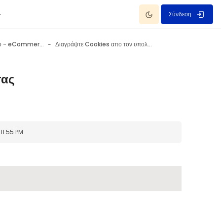
Dark Mode
Σύνδεση
Ηλεκτρονικό εμπόριο - eCommerce 10 Ιουλίου - 16 Ιουλίου
Διαγράψτε Cookies απο τον υπολογιστή σας
σας
 11:55 PM