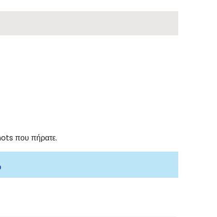
hots που πήρατε.
ώ