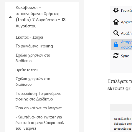
Κακόβουλοι -
υποκινούμενοι Χρήστες
Σύμπτυξη
(trolls) 7 Αυγούστου - 13
Αυγούστου
Σκοπός - Στόχοι
Το φαινόμενο Trolling
Σχόλια χρηστών στο
διαδίκτυο
Bρείτε το troll
Σχόλια χρηστών στο
Επιλέγετε τ
διαδίκτυο
skroutz.gr
Παρουσίαση: Το φαινόμενο
trolling στο Διαδίκτυο
Όσα σου σέρνει το Ιντερνετ
«Καμπάνα» στο Twitter για
ένα από τα μεγαλύτερα τρολ
του Ίντερνετ