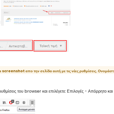
α screenshot απο την σελίδα αυτή με τις νέες ρυθμίσεις. Ονομάσ
 ρυθμίσεις του browser και επιλέγετε: Επιλογές - Απόρρητο κα