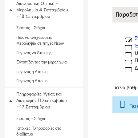
Διαφορετική Οπτική -
Μεροληψία 4 Σεπτεμβρίου
Σύμπτυξη
Παραδοτ
- 10 Σεπτεμβρίου
Σκοπός - Στόχοι
Πώς να ανιχνεύσετε
Σ
Μεροληψία σε πηγές Νέων
Έ
U
Γεγονός vs Άποψης
Π
Εντοπίζοντας την μεροληψία
Δ
Γεγονός ή Άποψη
Γεγονός ή Άποψη
Για να βαθ
Πληροφορίες Υγείας και
Διατροφής 11 Σεπτεμβρίου
Σύμπτυξη
Για
- 17 Σεπτεμβρίου
Σκοπός - Στόχοι
Ιατρικές Πληροφορίες στο
διαδίκτυο