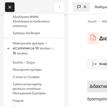
Αξιολόγηση WWW:
Μετάβαση στο κεντρικό
Αξιολόγηση περιεχομένου και
Μαθήμα
EL
Μπλοκ
πηγών στον ιστό
My Courses
Αξιολόγηση WWW:
Αξιολόγηση εκπαιδευτικών
Αρχική
Μα
ιστότοπων
Μπλοκ
Χρήσιμοι σύνδεσμοι
Μπλοκ
Δι
Ηλεκτρονικό εμπόριο -
eCommerce 10 Ιουλίου -
Σύμπτυξη
16 Ιουλίου
Μπλοκ
Απαιτήσεις
Σκοπός - Στόχοι
Άνοιξ
Ηλεκτρονικό εμπόριο
Τι είναι τα Cookies
Τρόποι αναγνώρισης
Διδακτικ
ψεύτικων ιστοτόπων
Ηλεκτρονικού Εμπορίου
δραστηριότ
Paypal