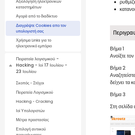
ρυθμίζ
Αξιολόγηση ηλεκτρονικών
καταστημάτων
κατανο
Αγορά από το διαδίκτυο
Διαγράψτε Cookies απο τον
υπολογιστή σας
Περιγρα
Χρήσιμα Links για το
ηλεκτρονικό εμπόριο
Βήμα 1
Ανοίξτε τον
Πειρατεία λογισμικού -
Hacking - Ιοί 17 Ιουλίου -
Σύμπτυξη
Βήμα 2
23 Ιουλίου
Αναζητείστε
δείχνει τα 
Σκοπός - Στόχοι
Πειρατεία Λογισμικού
Βήμα 3
Hacking - Cracking
Στη σελίδα
Ιοί Υπολογιστών
Μέτρα προστασίας
Επιλογή αντιικού
προγράμματος