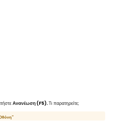
ατήστε
Ανανέωση (F5).
Τι παρατηρείτε;
ήΟθόνη"