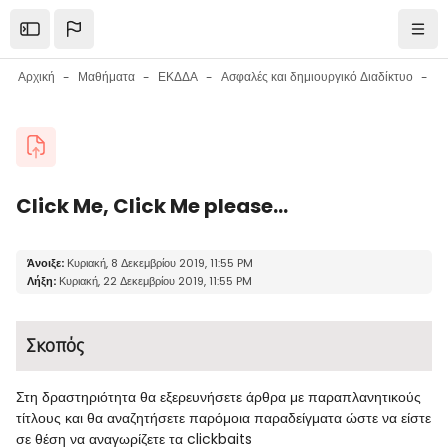
Μετάβαση στο κεντρικό περιεχόμενο
Open the sidebar
Πλοή
Αρχική
Μαθήματα
ΕΚΔΔΑ
Ασφαλές και δημιουργικό Διαδίκτυο
Μπλοκ
Click Me, Click Me please...
Μπλοκ
Απαιτήσεις ολοκλήρωσης
Άνοιξε:
Κυριακή, 8 Δεκεμβρίου 2019, 11:55 PM
Λήξη:
Κυριακή, 22 Δεκεμβρίου 2019, 11:55 PM
Σκοπός
Στη δραστηριότητα θα εξερευνήσετε άρθρα με παραπλανητικούς
τίτλους και θα αναζητήσετε παρόμοια παραδείγματα ώστε να είστε
σε θέση να αναγωρίζετε τα clickbaits