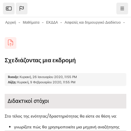
Μετάβαση στο κεντρικό περιεχόμενο
Open the sidebar
Πλοή
Αρχική
Μαθήματα
ΕΚΔΔΑ
Ασφαλές και δημιουργικό Διαδίκτυο
Μπλοκ
Σχεδιάζοντας μια εκδρομή
Μπλοκ
Απαιτήσεις ολοκλήρωσης
Άνοιξε:
Κυριακή, 26 Ιανουαρίου 2020, 11:55 PM
Λήξη:
Κυριακή, 9 Φεβρουαρίου 2020, 11:55 PM
Διδακτικοί στόχοι
Στο τέλος της ενότητας/δραστηριότητας θα είστε σε θέση να:
γνωρίζετε πώς θα χρησιμοποιείτε μια μηχανή αναζήτησης