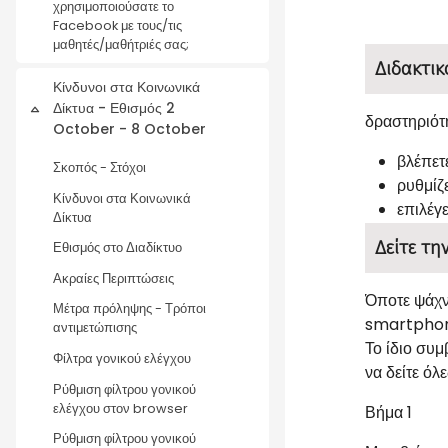
χρησιμοποιούσατε το
Facebook με τους/τις
μαθητές/μαθήτριές σας;
Διδακτικ
Κίνδυνοι στα Κοινωνικά
Δίκτυα - Εθισμός 2
Collapse
δραστηριότ
October - 8 October
βλέπετ
Σκοπός - Στόχοι
ρυθμίζ
Κίνδυνοι στα Κοινωνικά
επιλέγ
Δίκτυα
Δείτε τη
Εθισμός στο Διαδίκτυο
Ακραίες Περιπτώσεις
Όποτε ψάχν
Μέτρα πρόληψης - Τρόποι
smartphone
αντιμετώπισης
Το ίδιο συ
Φίλτρα γονικού ελέγχου
να δείτε όλ
Ρύθμιση φίλτρου γονικού
ελέγχου στον browser
Βήμα 1
Ρύθμιση φίλτρου γονικού