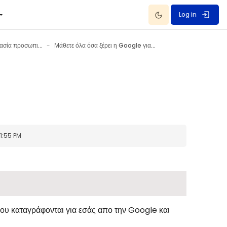
Dark Mode
Log in
Ιδιωτικότητα - Προστασία προσωπικών δεδομένων 30 October - 5 November
Μάθετε όλα όσα ξέρει η Google για εσάς...
1:55 PM
που καταγράφονται για εσάς απο την Google και