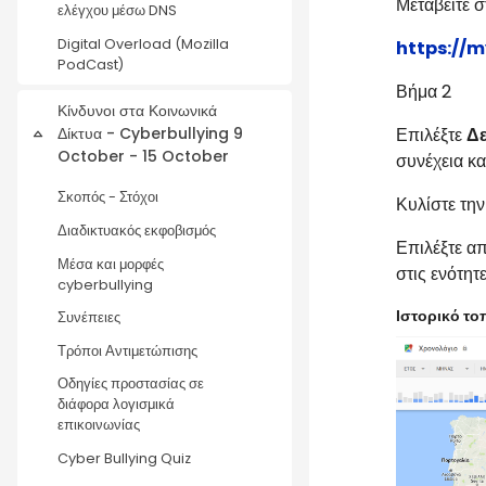
Μεταβείτε σ
ελέγχου μέσω DNS
Digital Overload (Mozilla
https://
PodCast)
Βήμα 2
Κίνδυνοι στα Κοινωνικά
Δίκτυα - Cyberbullying 9
Επιλέξτε
Δε
Collapse
October - 15 October
συνέχεια κα
Σκοπός - Στόχοι
Κυλίστε την
Διαδικτυακός εκφοβισμός
Επιλέξτε α
Μέσα και μορφές
στις ενότητ
cyberbullying
Ιστορικό το
Συνέπειες
Τρόποι Αντιμετώπισης
Οδηγίες προστασίας σε
διάφορα λογισμικά
επικοινωνίας
Cyber Bullying Quiz