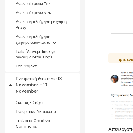
Ανωνυμία μέσω Tor
Ανωνυμία μέσω VPN
Ανώνυμη πλοήγηση με χρήση
Proxy
Ανώνυμη πλοήγηση
χρησιμοποιώντας το Tor
Tails (Διανομή linux για
ανώνυμο browsing)
Πάρτε έν
Tor Project
Πνευματική ιδιοκτησία 13
November - 19
Collapse
November
Σκοπός - Στόχοι
Πνευματικά δικαιώματα
Τι είναι τα Creative
Commons;
Απενεργοπο