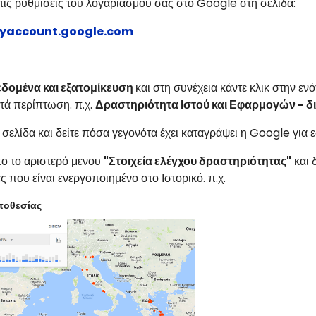
τις ρυθμίσεις του λογαριασμού σας στο Google στη σελίδα:
myaccount.google.com
δομένα και εξατομίκευση
και στη συνέχεια κάντε κλικ στην εν
τά περίπτωση. π.χ.
Δραστηριότητα Ιστού και Εφαρμογών - δια
 σελίδα και δείτε πόσα γεγονότα έχει καταγράψει η Google για ε
πο το αριστερό μενου
"Στοιχεία ελέγχου δραστηριότητας"
και 
ες που είναι ενεργοποιημένο στο Ιστορικό. π.χ.
ποθεσίας