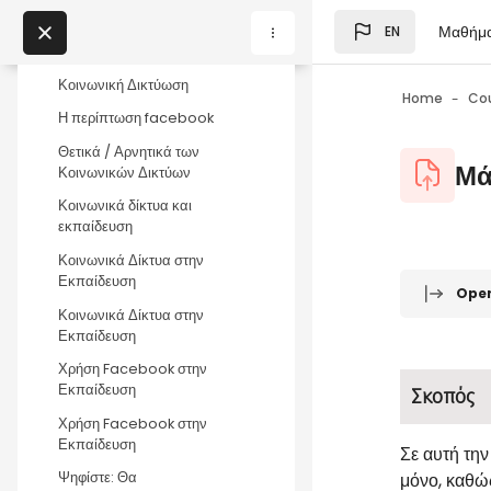
Collapse
September - 1 October
Skip to main content
Μαθήμ
EN
Blocks
Σκοπός - Στόχοι
My Courses
Κοινωνική Δικτύωση
Home
Co
Η περίπτωση facebook
Blocks
Θετικά / Αρνητικά των
Blocks
Μά
Κοινωνικών Δικτύων
Κοινωνικά δίκτυα και
εκπαίδευση
Κοινωνικά Δίκτυα στην
Blocks
Completio
Εκπαίδευση
Ope
Κοινωνικά Δίκτυα στην
Εκπαίδευση
Χρήση Facebook στην
Εκπαίδευση
Σκοπός
Χρήση Facebook στην
Εκπαίδευση
Σε αυτή τη
μόνο, καθώ
Ψηφίστε: Θα