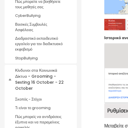
Πώς μπορείτε να βοηθήσετε
τους μαθητές σας
CyberBullying
Βασικές Συμβουλές
Ασφάλειας
Ιστορικό α
Διαδραστικό εκπαιδευτικό
εργαλείο για τον διαδικτυακό
εκφοβισμό
StopBullying
Κίνδυνοι στα Κοινωνικά
Δίκτυα - Grooming -
Collapse
Sexting 16 October - 22
October
Σκοπός - Στόχοι
Τι είναι το grooming
Ρυθμίσει
Πώς μπορείς να αντιδράσεις
έξυπνα και να παραμείνεις
Μεταβείτε σ
ασφαλής