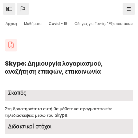
Μετάβαση στο κεντρικό περιεχόμενο
Open the sidebar
Πλοή
Αρχική
Μαθήματα
Covid - 19
Οδηγίες για Γονείς: "Εξ αποστάσεως εκπαίδευση στο σχολείο: Εργαλεία - Συμβουλές - Ψυχολογική υποστήριξη μαθητών"
Μπλοκ
Skype: Δημιουργία λογαριασμού,
αναζήτηση επαφών, επικοινωνία
Μπλοκ
Απαιτήσεις ολοκλήρωσης
Σκοπός
Στη δραστηριότητα αυτή θα μάθετε να πραγματοποιείτε
τηλεδιασκέψεις μέσω του Skype.
Διδακτικοί στόχοι