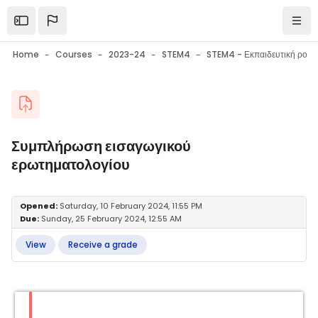
Skip to main content
Open the sidebar
Navi
Home
Courses
2023-24
STEM4
Blocks
Συμπλήρωση εισαγωγικού
ερωτηματολογίου
Blocks
Completion requirements
Opened:
Saturday, 10 February 2024, 11:55 PM
Due:
Sunday, 25 February 2024, 12:55 AM
View
Receive a grade