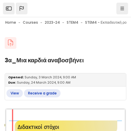
Skip to main content
Open the sidebar
Navi
Home
Courses
2023-24
STEM4
Blocks
3α_Μια καρδιά αναβοσβήνει
Blocks
Completion requirements
Opened:
Sunday, 3 March 2024, 9:00 AM
Due:
Sunday, 24 March 2024, 9:00 AM
View
Receive a grade
Διδακτικοί στόχοι