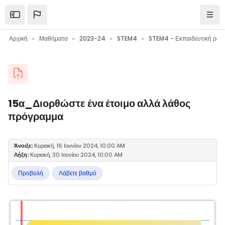
Μετάβαση στο κεντρικό περιεχόμενο
Open the sidebar
Πλοή
Αρχική
Μαθήματα
2023-24
STEM4
Μπλοκ
15α_Διορθώστε ένα έτοιμο αλλά λάθος
πρόγραμμα
Μπλοκ
Απαιτήσεις ολοκλήρωσης
Άνοιξε:
Κυριακή, 16 Ιουνίου 2024, 10:00 AM
Λήξη:
Κυριακή, 30 Ιουνίου 2024, 10:00 AM
Προβολή
Λάβετε βαθμό