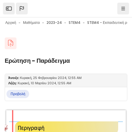
Μετάβαση στο κεντρικό περιεχόμενο
Open the sidebar
Πλοή
Αρχική
Μαθήματα
2023-24
STEM4
Μπλοκ
Ερώτηση - Παράδειγμα
Μπλοκ
Απαιτήσεις ολοκλήρωσης
Άνοιξε:
Κυριακή, 25 Φεβρουαρίου 2024, 12:55 AM
Λήξη:
Κυριακή, 10 Μαρτίου 2024, 12:55 AM
Προβολή
Περιγραφή