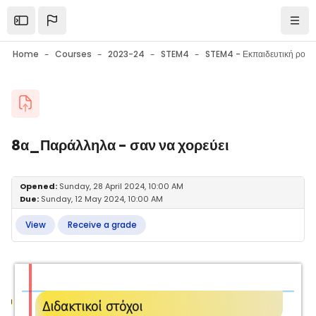
Skip to main content
Open the sidebar
Navi
Home
Courses
2023-24
STEM4
Blocks
8α_Παράλληλα - σαν να χορεύει
Blocks
Completion requirements
Opened:
Sunday, 28 April 2024, 10:00 AM
Due:
Sunday, 12 May 2024, 10:00 AM
View
Receive a grade
Διδακτικοί στόχοι