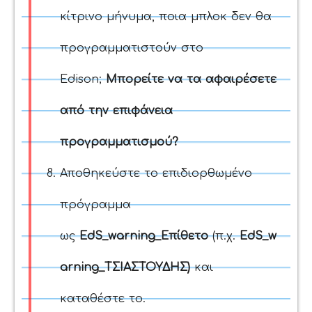
κίτρινο μήνυμα, ποια μπλοκ δεν θα
προγραμματιστούν στο
Edison;
Μπορείτε να τα αφαιρέσετε
από την επιφάνεια
προγραμματισμού?
Αποθηκεύστε το επιδιορθωμένο
πρόγραμμα
ως
EdS_warning_Επίθετο
(π.χ.
EdS_w
arning_ΤΣΙΑΣΤΟΥΔΗΣ)
και
καταθέστε το.