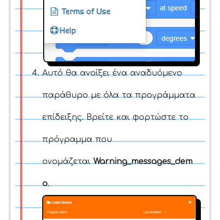
Αυτό θα ανοίξει ένα αναδυόμενο
παράθυρο με όλα τα προγράμματα
επίδειξης. Βρείτε και φορτώστε το
πρόγραμμα που
ονομάζεται
Warning_messages_dem
o
.