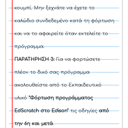
κουμπί. Μην ξεχνάτε να έχετε το
καλώδιο συνδεδεμένο κατά τη φόρτωση
και να το αφαιρείτε όταν εκτελείτε το
πρόγραμμα.
ΠΑΡΑΤΗΡΗΣΗ 3:
Για να φορτώσετε
πλέον το δικό σας πρόγραμμα
ακολουθείστε από το Εκπαιδευτικό
υλικό
"Φόρτωση προγράμματος
EdScratch στο Edison"
τις οδηγίες
από
την 6η και μετά
.