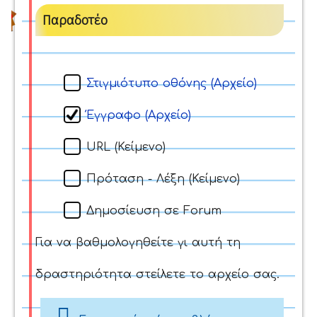
Παραδοτέο
Στιγμιότυπο οθόνης (Αρχείο)
Έγγραφο (Αρχείο)
URL (Κείμενο)
Πρόταση - Λέξη (Κείμενο)
Δημοσίευση σε Forum
Για να βαθμολογηθείτε γι αυτή τη
δραστηριότητα στείλετε το αρχείο σας.