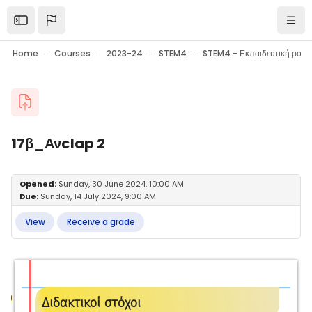
Skip to main content
Open the sidebar
Navi
Home
Courses
2023-24
STEM4
Blocks
17β_Ανclap 2
Blocks
Completion requirements
Opened:
Sunday, 30 June 2024, 10:00 AM
Due:
Sunday, 14 July 2024, 9:00 AM
View
Receive a grade
Διδακτικοί στόχοι