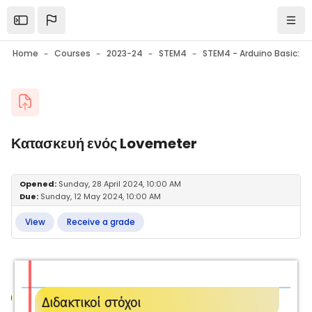
Skip to main content
Open the sidebar
Navi
Home
Courses
2023-24
STEM4
Blocks
Κατασκευή ενός Lovemeter
Blocks
Completion requirements
Opened:
Sunday, 28 April 2024, 10:00 AM
Due:
Sunday, 12 May 2024, 10:00 AM
View
Receive a grade
Διδακτικοί στόχοι