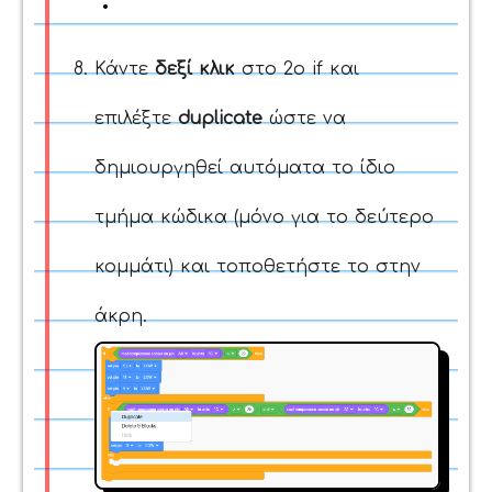
Κάντε
δεξί κλικ
στο 2ο if και
επιλέξτε
duplicate
ώστε να
δημιουργηθεί αυτόματα το ίδιο
τμήμα κώδικα (μόνο για το δεύτερο
κομμάτι) και τοποθετήστε το στην
άκρη.