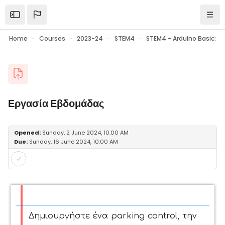
Skip to main content
Open the sidebar
Navi
Home
Courses
2023-24
STEM4
Blocks
Εργασία Εβδομάδας
Blocks
Completion requirements
Opened:
Sunday, 2 June 2024, 10:00 AM
Due:
Sunday, 16 June 2024, 10:00 AM
Δημιουργήστε ένα parking control, την