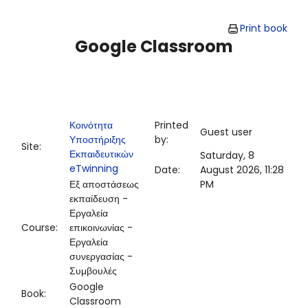
Skip to main content
Print book
Google Classroom
Κοινότητα
Printed
Guest user
Υποστήριξης
by:
Site:
Εκπαιδευτικών
Saturday, 8
eTwinning
Date:
August 2026, 11:28
Εξ αποστάσεως
PM
εκπαίδευση -
Εργαλεία
Course:
επικοινωνίας -
Εργαλεία
συνεργασίας -
Συμβουλές
Google
Book:
Classroom