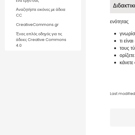
ένα έργο σας
Διδακτικ
Αναζητήστε εικόνες με άδεια
CC
ενότητας
CreativeCommons.gr
γνωρίσε
Ένας απλός οδηγός για τις
άδειες Creative Commons
τι είν
4.0
τους τ
ορίζετ
κάνετε
Last modified:
Blocks