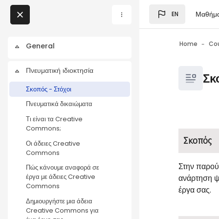
Skip to main content
Μαθήμ
EN
Blocks
My Courses
Home
Co
General
Collapse
Blocks
Πνευματική ιδιοκτησία
Blocks
Collapse
Σκ
Σκοπός - Στόχοι
Πνευματικά δικαιώματα
Τι είναι τα Creative
Blocks
Completio
Commons;
Σκοπός
Οι άδειες Creative
Commons
Στην παρού
Πώς κάνουμε αναφορά σε
ανάρτηση ψ
έργα με άδειες Creative
Commons
έργα σας.
Δημιουργήστε μια άδεια
Creative Commons για