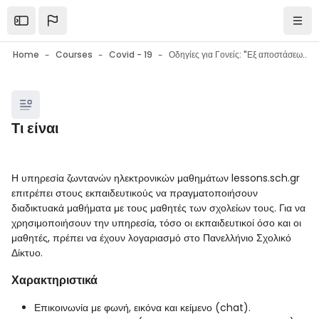
Skip to main content
Open the sidebar
Navi
Home
Courses
Covid - 19
Οδηγίες για Γονείς: "Εξ αποστάσεως εκπαίδευση στο σχολείο: Εργαλεία - Συμβουλές - Ψυχολογική υποστήριξη μαθητών"
Blocks
Τι είναι
Blocks
Completion requirements
Η υπηρεσία ζωντανών ηλεκτρονικών μαθημάτων lessons.sch.gr
επιτρέπει στους εκπαιδευτικούς να πραγματοποιήσουν
διαδικτυακά μαθήματα με τους μαθητές των σχολείων τους.
Για να
χρησιμοποιήσουν την υπηρεσία, τόσο οι εκπαιδευτικοί όσο και οι
μαθητές, πρέπει να έχουν λογαριασμό στο Πανελλήνιο Σχολικό
Δίκτυο.
Χαρακτηριστικά
Επικοινωνία με φωνή, εικόνα και κείμενο (chat).