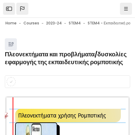
Skip to main content
Open the sidebar
Navi
Home
Courses
2023-24
STEM4
Blocks
Πλεονεκτήματα και προβλήματα/δυσκολίες
εφαρμογής της εκπαιδευτικής ρομποτικής
Blocks
Completion requirements
Πλεονεκτήματα χρήσης Ρομποτικής