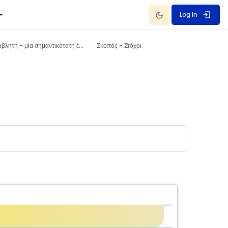
Dark Mode
Log in
Η μεταβλητή - μία σημαντικότατη έννοια
Σκοπός - Στόχοι