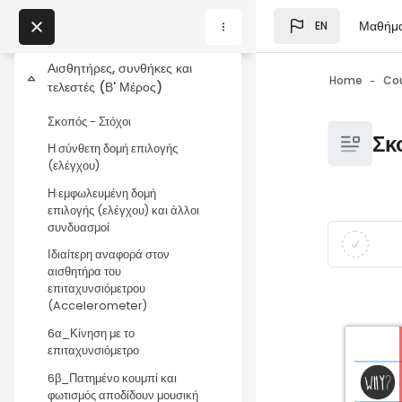
τα επίπεδα ήχου
Skip to main content
Μαθήμ
EN
Σχετικά με τους αισθητήρες
Blocks
My Courses
Αισθητήρες, συνθήκες και
Home
Co
Collapse
τελεστές (Β' Μέρος)
Blocks
Σκοπός - Στόχοι
Blocks
Σκ
Η σύνθετη δομή επιλογής
(ελέγχου)
Η εμφωλευμένη δομή
επιλογής (ελέγχου) και άλλοι
συνδυασμοί
Blocks
Completio
Ιδιαίτερη αναφορά στον
αισθητήρα του
επιταχυνσιόμετρου
(Accelerometer)
6α_Κίνηση με το
επιταχυνσιόμετρο
6β_Πατημένο κουμπί και
φωτισμός αποδίδουν μουσική