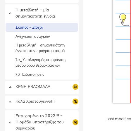
Η μεταβλητή - μία
Collapse
σημαντικότατη έννοια
Σκοπός - Στόχοι
Ανίχνευση αναγκών
Η μεταβλητή - σημαντικότατη
έννοια στον προγραμματισμό
7α_Υπολογισμός κι εμφάνιση
μέσου όρου θερμοκρασιών
7β_Ειδοποιήσεις
ΚΕΝΗ ΕΒΔΟΜΑΔΑ
Collapse
Καλά Χριστούγεννα!!!
Collapse
Ευτυχισμένο το 2023!!! -
Last modified
Η ομάδα υποστήριξης του
Collapse
σεμιναρίου