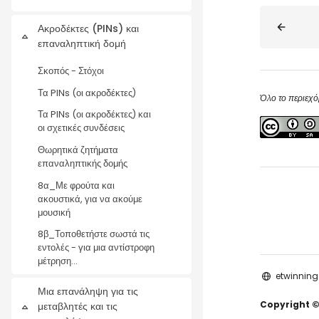
Blocks
Ακροδέκτες (PINs) και
Collapse
επαναληπτική δομή
Σκοπός - Στόχοι
Τα PINs (οι ακροδέκτες)
Όλο το περιεχό
Τα PINs (οι ακροδέκτες) και
οι σχετικές συνδέσεις
Θωρητικά ζητήματα
επαναληπτικής δομής
8α_Με φρούτα και
ακουστικά, για να ακούμε
μουσική
8β_Τοποθετήστε σωστά τις
εντολές - για μια αντίστροφη
μέτρηση...
etwinning
Μια επανάληψη για τις
Copyright ©
μεταβλητές και τις
Collapse