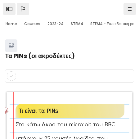
Skip to main content
Open the sidebar
Navi
Home
Courses
2023-24
STEM4
Blocks
Τα PINs (οι ακροδέκτες)
Blocks
Completion requirements
Τι είναι τα PINs
Στο κάτω άκρο του micro:bit του BBC
υπάρχουν 25 χρυσές λωρίδες, που