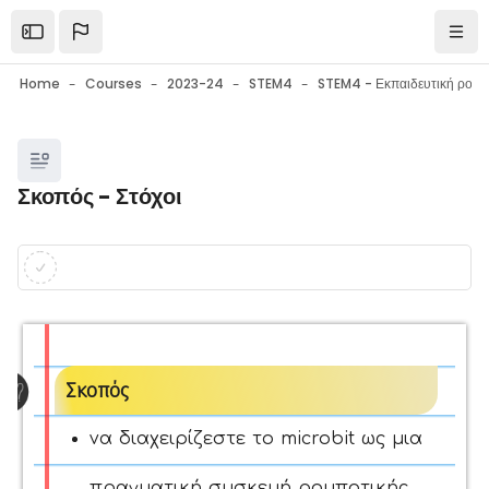
Skip to main content
Open the sidebar
Navi
Home
Courses
2023-24
STEM4
Blocks
Σκοπός - Στόχοι
Blocks
Completion requirements
Σκοπός
να διαχειρίζεστε το microbit ως μια
πραγματική συσκευή ρομποτικής