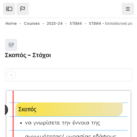
Skip to main content
Open the sidebar
Navi
Home
Courses
2023-24
STEM4
Blocks
Σκοπός - Στόχοι
Blocks
Completion requirements
Σκοπός
να γνωρίσετε την έννοια της
αγωγιμότητας/ υγρασίας εδάφους