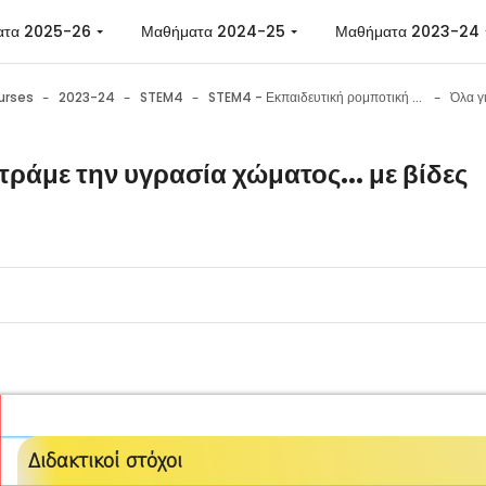
ατα 2025-26
Μαθήματα 2024-25
Μαθήματα 2023-24
urses
2023-24
STEM4
STEM4 - Εκπαιδευτική ρομποτική με το Micro:bit
Όλα γ
τράμε την υγρασία χώματος... με βίδες
n requirements
Διδακτικοί στόχοι