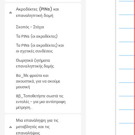
Ακροδέκτες (PINs) και
Collapse
επαναληπτική δομή
Σκοπός - Στόχοι
Τα PINs (οι ακροδέκτες)
Τα PINs (οι ακροδέκτες) και
οι σχετικές συνδέσεις
Θωρητικά ζητήματα
επαναληπτικής δομής
8α_Με φρούτα και
ακουστικά, για να ακούμε
μουσική
8β_Τοποθετήστε σωστά τις
εντολές - για μια αντίστροφη
μέτρηση...
Μια επανάληψη για τις
μεταβλητές και τις
Collapse
επαναλήψεις