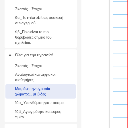
Σκοπός - Στόχοι
9α_Το microbit ως συσκευή
συναγερμού
9β_Ποιο είναι το πιο
θορυβώδες σημείο του
σχολείου;
Όλα για την υγρασία!
Collapse
Σκοπός - Στόχοι
Αναλογικοί και ψηφιακοί
αισθητήρες
Μετράμε την υγρασία
χώματος... με βίδες
10α_Υπενθύμιση για πότισμα
10β_Αγωγιμότητα και εύρος
τιμών