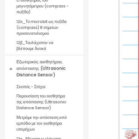
Ο αισθητήρας του
μαγνητόμετρου (compass -
πυξίδα)
12α_Το microbit ως πυξίδα
(compass) 8 σημείων
προσανατολισμού
12β_Τουλάχιστον να
βλέπουμε δυτικά
Εξωτερικός αισθητήρας
απόστασης (Ultrasonic
Collapse
Distance Sensor)
Σκοπός - Στόχοι
Παρουσίαση του αισθητήρα
της απόστασης (Ultrasonic
Distance Sensor)
Μετράμε την απόσταση από
εμπόδιο με τον αισθητήρα
υπερήχων
13α_Μέγιστη κι ελάχιστη