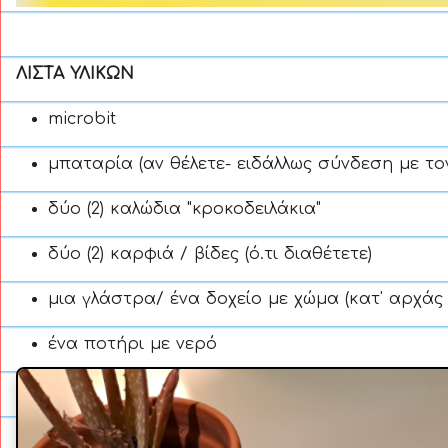
ΛΙΣΤΑ ΥΛΙΚΩΝ
microbit
μπαταρία (αν θέλετε- ειδάλλως σύνδεση με το
δύο (2) καλώδια "κροκοδειλάκια"
δύο (2) καρφιά / βίδες (ό.τι διαθέτετε)
μια γλάστρα/ ένα δοχείο με χώμα (κατ' αρχάς
ένα ποτήρι με νερό