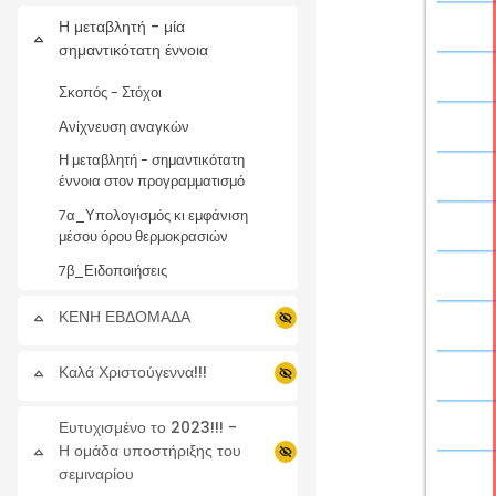
Η μεταβλητή - μία
Collapse
σημαντικότατη έννοια
Σκοπός - Στόχοι
Ανίχνευση αναγκών
Η μεταβλητή - σημαντικότατη
έννοια στον προγραμματισμό
7α_Υπολογισμός κι εμφάνιση
μέσου όρου θερμοκρασιών
7β_Ειδοποιήσεις
ΚΕΝΗ ΕΒΔΟΜΑΔΑ
Collapse
Καλά Χριστούγεννα!!!
Collapse
Ευτυχισμένο το 2023!!! -
Η ομάδα υποστήριξης του
Collapse
σεμιναρίου