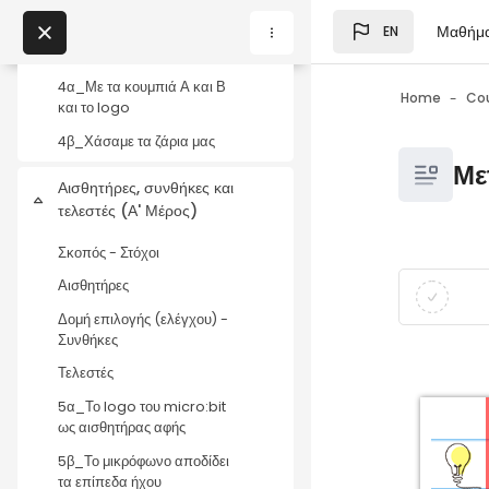
Skip to main content
Μαθήμ
EN
Ακολουθιακή δομή και κουμπί
Blocks
στο micro:bit
My Courses
4α_Με τα κουμπιά Α και Β
Home
Co
και το logo
Blocks
4β_Χάσαμε τα ζάρια μας
Blocks
Με
Αισθητήρες, συνθήκες και
Collapse
τελεστές (Α' Μέρος)
Σκοπός - Στόχοι
Blocks
Completio
Αισθητήρες
Δομή επιλογής (ελέγχου) -
Συνθήκες
Τελεστές
5α_Το logo του micro:bit
ως αισθητήρας αφής
5β_Το μικρόφωνο αποδίδει
τα επίπεδα ήχου