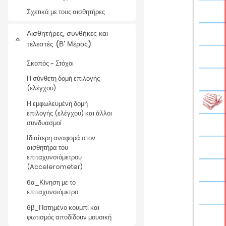
Σχετικά με τους αισθητήρες
Αισθητήρες, συνθήκες και
Collapse
τελεστές (Β' Μέρος)
Σκοπός - Στόχοι
Η σύνθετη δομή επιλογής
(ελέγχου)
Η εμφωλευμένη δομή
επιλογής (ελέγχου) και άλλοι
συνδυασμοί
Ιδιαίτερη αναφορά στον
αισθητήρα του
επιταχυνσιόμετρου
(Accelerometer)
6α_Κίνηση με το
επιταχυνσιόμετρο
6β_Πατημένο κουμπί και
φωτισμός αποδίδουν μουσική