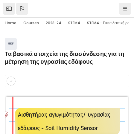
Skip to main content
Open the sidebar
Navi
Home
Courses
2023-24
STEM4
Blocks
Τα βασικά στοιχεία της διασύνδεσης για τη
μέτρηση της υγρασίας εδάφους
Blocks
Completion requirements
Αισθητήρας αγωγιμότητας/ υγρασίας
εδάφους - Soil Humidity Sensor