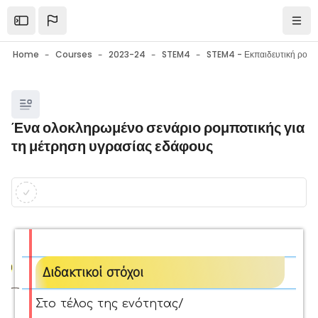
Skip to main content
Open the sidebar
Navi
Home
Courses
2023-24
STEM4
Blocks
Ένα ολοκληρωμένο σενάριο ρομποτικής για
τη μέτρηση υγρασίας εδάφους
Blocks
Completion requirements
Διδακτικοί στόχοι
Στο τέλος της ενότητας/