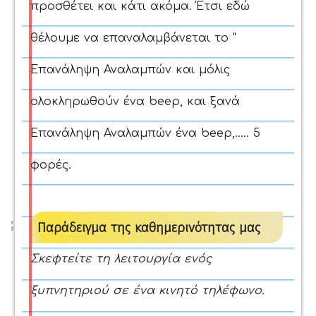
προσθέτει και κάτι ακόμα. Έτσι εδώ
θέλουμε να επαναλαμβάνεται το "
Επανάληψη Αναλαμπών και μόλις
ολοκληρωθούν ένα beep, και ξανά
Επανάληψη Αναλαμπών ένα beep,..... 5
φορές.
Παράδειγμα της καθημερινότητας μας
Σκεφτείτε τη λειτουργία ενός
ξυπνητηριού σε ένα κινητό τηλέφωνο.