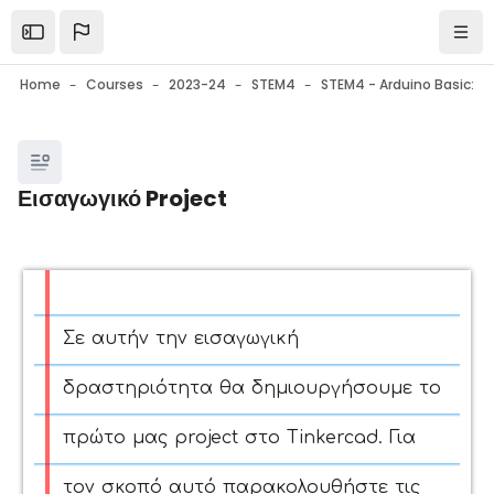
Skip to main content
Open the sidebar
Navi
Home
Courses
2023-24
STEM4
Blocks
Εισαγωγικό Project
Blocks
Completion requirements
Σε αυτήν την εισαγωγική
δραστηριότητα θα δημιουργήσουμε το
πρώτο μας project στο Tinkercad. Για
τον σκοπό αυτό παρακολουθήστε τις