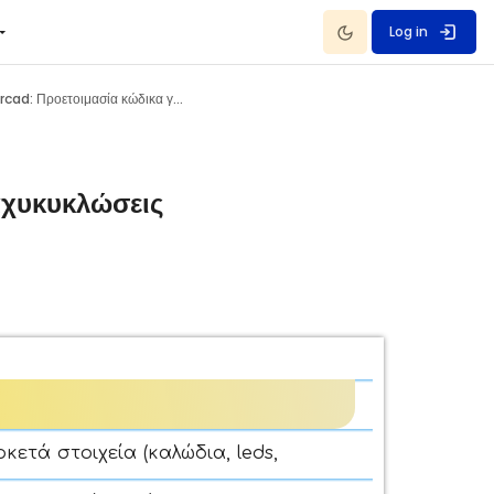
Dark Mode
Log in
Tinkercad: Προετοιμασία κώδικα για Arduino
αχυκυκλώσεις
τά στοιχεία (καλώδια, leds,