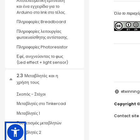
Αποτελεσματική έμπνευση
και ένα εγχειρίδιο για το
Arduino στο link στο τέλος.
Όλο το περιεχό
Πληροφορίες Breadboard
Πληροφορίες λειτουργίας
φωτοευαίσθητης αντίστασης.
Πληροφορίες Photoresistor
Εφέ, ανιχνεύοντας το φως
(Led effect + light sensor)
2.3 Μεταβλητές και η
Collapse
χρήση τους
etwinning
Σκοπός - Στόχοι
Μεταβλητές στο Tinkercad
Copyright ©
Μεταβλητές 1
Contact site
Συσχετισμός μεταβλητών
Μεταβλητές 2