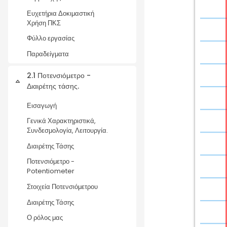
Ευχετήρια Δοκιμαστική
Χρήση ΠΚΣ
Φύλλο εργασίας
Παραδείγματα
2.1 Ποτενσιόμετρο -
Collapse
Διαιρέτης τάσης.
Εισαγωγή
Γενικά Χαρακτηριστικά,
Συνδεσμολογία, Λειτουργία.
Διαιρέτης Τάσης
Ποτενσιόμετρο -
Potentiometer
Στοιχεία Ποτενσιόμετρου
Διαιρέτης Τάσης
Ο ρόλος μας