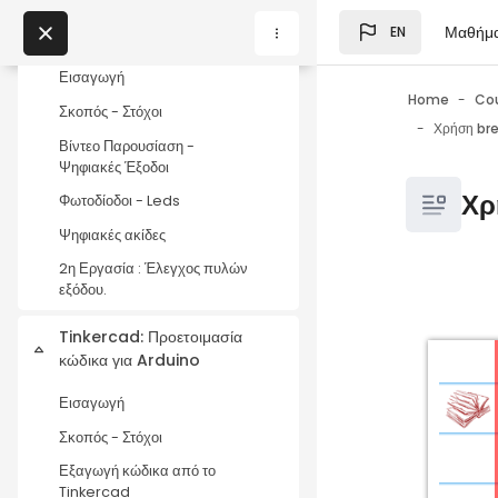
Skip to main content
LED: Οι πρώτοι
Collapse
Μαθήμ
EN
ενεργοποιητές.
Blocks
My Courses
Εισαγωγή
Home
Co
Σκοπός - Στόχοι
Blocks
Βίντεο Παρουσίαση -
Ψηφιακές Έξοδοι
Blocks
Χρ
Φωτοδίοδοι - Leds
Ψηφιακές ακίδες
2η Εργασία : Έλεγχος πυλών
εξόδου.
Blocks
Completio
Tinkercad: Προετοιμασία
Collapse
κώδικα για Arduino
Εισαγωγή
Σκοπός - Στόχοι
Εξαγωγή κώδικα από το
Tinkercad