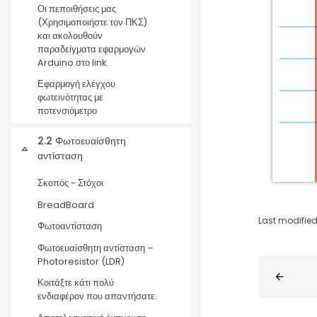
Οι πεποιθήσεις μας
(Χρησιμοποιήστε τον ΠΚΣ)
και ακολουθούν
παραδείγματα εφαρμογών
Arduino στο link.
Εφαρμογή ελέγχου
φωτεινότητας με
ποτενσιόμετρο
2.2 Φωτοευαίσθητη
Collapse
αντίσταση
Σκοπός - Στόχοι
BreadBoard
Last modified
Φωτοαντίσταση
Φωτοευαίσθητη αντίσταση –
Photoresistor (LDR)
Blocks
Κοιτάξτε κάτι πολύ
ενδιαφέρον που απαντήσατε.