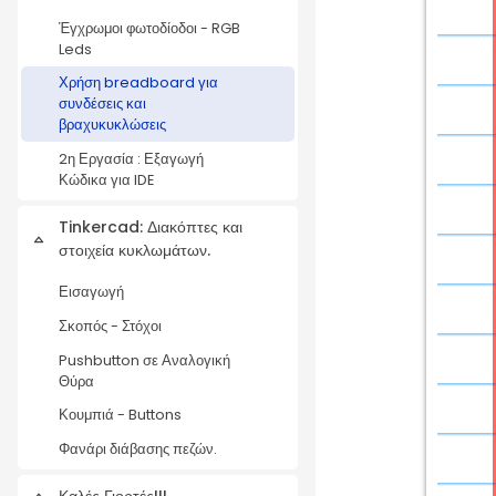
Έγχρωμοι φωτοδίοδοι - RGB
Leds
Χρήση breadboard για
συνδέσεις και
βραχυκυκλώσεις
2η Εργασία : Εξαγωγή
Κώδικα για IDE
Tinkercad: Διακόπτες και
Collapse
στοιχεία κυκλωμάτων.
Εισαγωγή
Σκοπός - Στόχοι
Pushbutton σε Αναλογική
Θύρα
Κουμπιά - Buttons
Φανάρι διάβασης πεζών.
Καλές Γιορτές!!!