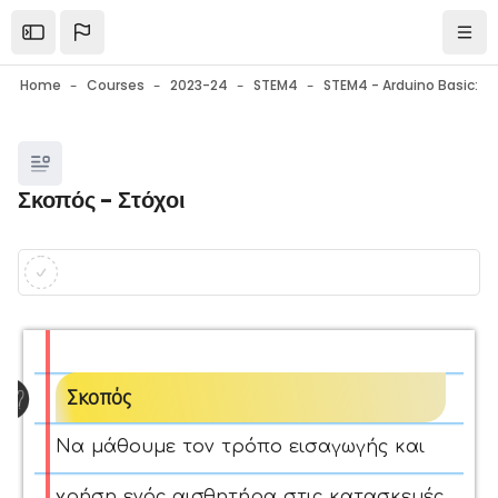
Skip to main content
Open the sidebar
Navi
Home
Courses
2023-24
STEM4
Blocks
Σκοπός - Στόχοι
Blocks
Completion requirements
Σκοπός
Να μάθουμε τον τρόπο εισαγωγής και
χρήση ενός αισθητήρα στις κατασκευές