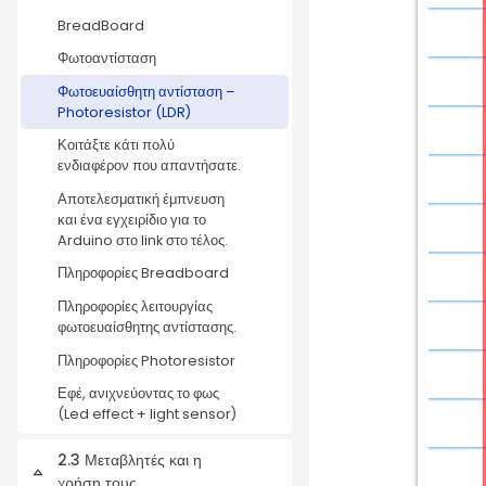
BreadBoard
Φωτοαντίσταση
Φωτοευαίσθητη αντίσταση –
Photoresistor (LDR)
Κοιτάξτε κάτι πολύ
ενδιαφέρον που απαντήσατε.
Αποτελεσματική έμπνευση
και ένα εγχειρίδιο για το
Arduino στο link στο τέλος.
Πληροφορίες Breadboard
Πληροφορίες λειτουργίας
φωτοευαίσθητης αντίστασης.
Πληροφορίες Photoresistor
Εφέ, ανιχνεύοντας το φως
(Led effect + light sensor)
2.3 Μεταβλητές και η
Collapse
χρήση τους