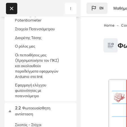
Skip to main content
Διαιρέτης Τάσης
Μαθήμ
EN
Blocks
My Courses
Ποτενσιόμετρο -
Potentiometer
Home
Co
Στοιχεία Ποτενσιόμετρου
Blocks
Διαιρέτης Τάσης
Blocks
Φω
Ο ρόλος μας
Οι πεποιθήσεις μας
(Χρησιμοποιήστε τον ΠΚΣ)
και ακολουθούν
παραδείγματα εφαρμογών
Blocks
Completio
Arduino στο link.
Εφαρμογή ελέγχου
φωτεινότητας με
ποτενσιόμετρο
2.2 Φωτοευαίσθητη
Collapse
αντίσταση
Σκοπός - Στόχοι