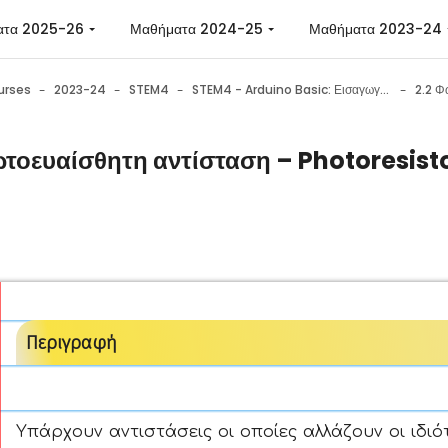
ατα 2025-26
Μαθήματα 2024-25
Μαθήματα 2023-24
urses
2023-24
STEM4
STEM4 - Arduino Basic: Εισαγωγή στην εκπαιδευτική ρομποτική με χρήση του Arduino
2.2 Φ
τοευαίσθητη αντίσταση – Photoresist
n requirements
Περιγραφή
Υπάρχουν αντιστάσεις οι οποίες αλλάζουν οι ιδι