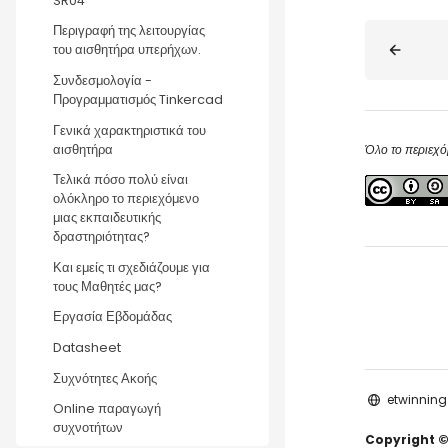
SR04
Blocks
Περιγραφή της λειτουργίας
του αισθητήρα υπερήχων.
Συνδεσμολογία -
Προγραμματισμός Tinkercad
Γενικά χαρακτηριστικά του
αισθητήρα
Όλο το περιεχό
Τελικά πόσο πολύ είναι
ολόκληρο το περιεχόμενο
μιας εκπαιδευτικής
δραστηριότητας?
Και εμείς τι σχεδιάζουμε για
τους Μαθητές μας?
Εργασία Εβδομάδας
Datasheet
Συχνότητες Ακοής
etwinning
Online παραγωγή
συχνοτήτων
Copyright ©