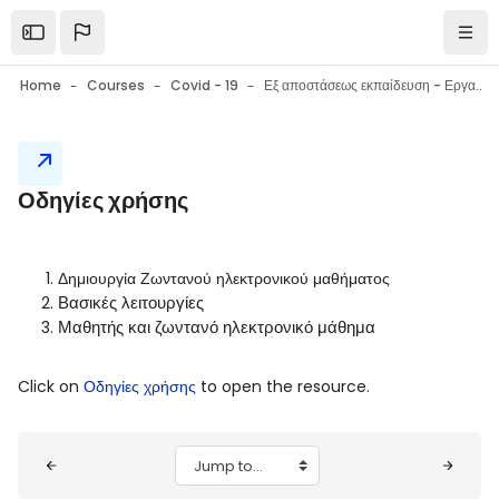
Skip to main content
Open the sidebar
Navi
Home
Courses
Covid - 19
Εξ αποστάσεως εκπαίδευση - Εργαλεία επικοινωνίας - Εργαλεία συνεργασίας - Συμβουλές
Blocks
Οδηγίες χρήσης
Blocks
Completion requirements
Δημιουργία Ζωντανού ηλεκτρονικού μαθήματος
Βασικές λειτουργίες
Μαθητής και ζωντανό ηλεκτρονικό μάθημα
Click on
Οδηγίες χρήσης
to open the resource.
Blocks
Jump to...