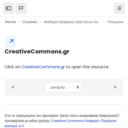
Skip to main content
Open the sidebar
Navi
Home
Courses
Ακαδημία ψηφιακών δεξιοτήτων πολιτών
Πνευματική ι
Blocks
CreativeCommons.gr
Blocks
Completion requirements
Click on
CreativeCommons.gr
to open the resource.
Blocks
Jump to...
Όλο το περιεχόμενο του σεμιναρίου (εκτός όπου αναγράφεται διαφορετικά)
προσφέρεται με αδεια χρήσης
Creative Commons Αναφορά-Παρόμοια
Διανομή 4.0