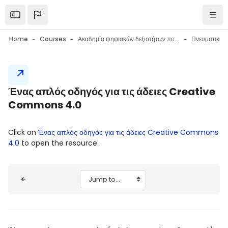
Skip to main content
Open the sidebar
Navi
Home
Courses
Ακαδημία ψηφιακών δεξιοτήτων πολιτών
Πνευματική ι
Blocks
Ένας απλός οδηγός για τις άδειες Creative
Commons 4.0
Blocks
Completion requirements
Click on
Ένας απλός οδηγός για τις άδειες Creative Commons
4.0
to open the resource.
Blocks
Jump to...