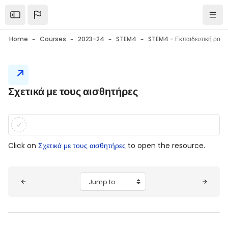
Skip to main content
Open the sidebar
Navi
Home
Courses
2023-24
STEM4
Blocks
Σχετικά με τους αισθητήρες
Blocks
Completion requirements
Click on
Σχετικά με τους αισθητήρες
to open the resource.
Blocks
Jump to...