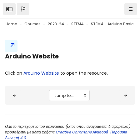
Skip to main content
Open the sidebar
Navi
Home
Courses
2023-24
STEM4
Blocks
Arduino Website
Blocks
Completion requirements
Click on
Arduino Website
to open the resource.
Blocks
Jump to...
Όλο το περιεχόμενο του σεμιναρίου (εκτός όπου αναγράφεται διαφορετικά)
προσφέρεται με αδεια χρήσης
Creative Commons Αναφορά-Παρόμοια
Διανομή 4.0