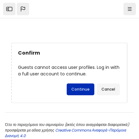
Skip to main content
Open the sidebar
Navi
Confirm
Guests cannot access user profiles. Log in with
a full user account to continue.
Continue
Cancel
Όλο το περιεχόμενο του σεμιναρίου (εκτός όπου αναγράφεται διαφορετικά)
προσφέρεται με αδεια χρήσης
Creative Commons Αναφορά-Παρόμοια
Διανομή 4.0